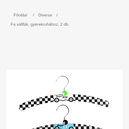
Gyermek felszerelés
Főoldal
/
Diverse
/
Hétvégi ágyak/ Utazó ágyak. Játékkerítés
Fa vállfák, gyerekruhához, 2 db.
Névvonat fából.
MOJO - Kulcstartók
Könyv - Kira ünnepli a karácsonyt Dániában
Fafaragó szerszámok
Bérmálási Ajándék - Szülési Ajándék
Gyerekágyak