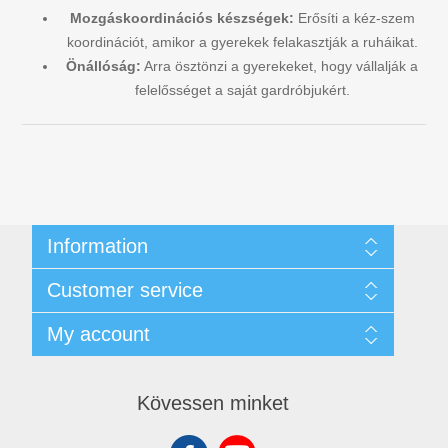
Mozgáskoordinációs készségek:
Erősíti a kéz-szem
koordinációt, amikor a gyerekek felakasztják a ruháikat.
Önállóság:
Arra ösztönzi a gyerekeket, hogy vállalják a
felelősséget a saját gardróbjukért.
Information
Ügyfél- és Adatvédelmi Szabályzat
Customer service
Üzleti feltételek
Rólunk
Search
My account
Contact us
Recently viewed products
New products
My account
Orders
Kövessen minket
Addresses
Shopping cart