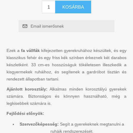
Figurák
KOSÁRBA
Golyós pályák Trix Track
Email ismerősnek
Autók, vonatok, hajók
Ezek a
fa vállfák
kifejezetten gyerekruhához készültek, és egy
Játékétel / konyha
klasszikus fehér és egy friss kék színben érkeznek két darabos
készletként. 33 cm-es hosszúságuk tökéletesen illeszkedik a
Játék és tanulás
kisgyermekek ruháihoz, és segítenek a gardróbot tisztán és
rendezett állapotban tartani.
Zenei hangszerek
Ajánlott korosztály:
Alkalmas minden korosztályú gyerekek
számára. Biztonságos és könnyen használható, még a
legkisebbek számára is.
Fából készült puzzle gyerekeknek
Fejlődési előnyök:
Játék
Szervezőképesség:
Segít a gyerekeknek megtanulni a
ruháik rendszerezését.