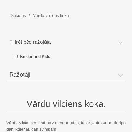
Bērnu aprīkojums
Sākums
/
Vārdu vilciens koka.
Brīvdienu gultas/ Ceļojumu gultas. Bērnu gultiņa
Vārdu vilciens koka.
Filtrēt pēc ražotāja
MOJO - Atslēgu piekari
Kinder and Kids
Biešu - Kira svin Ziemassvētkus Dānijā --
Ražotāji
Rīki no koka
Vārdu vilciens koka.
Kristību dāvanas - Dzimšanas dāvanas
Bērnu gultas
Vārdu vilciens nekad neiziet no modes, tas ir jautrs un noderīgs
gan ikdienai, gan svinībām.