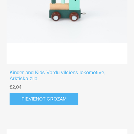
Figūras
Bumbiņu trase Trix Track
Mašīnas, Vilcieni, kuģi
Spēļu ēdiens / virtuve
Kinder and Kids Vārdu vilciens lokomotīve,
Spēlē un mācies
Arktiskā zila
€2,04
Muzikālās instrumenti
PIEVIENOT GROZAM
Koka puzles spēles bērniem
Spēles