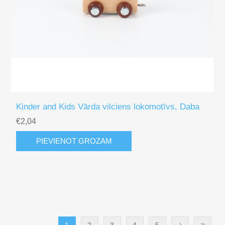
Kinder and Kids Vārda vilciens lokomotīvs, Daba
€2,04
PIEVIENOT GROZAM
1
2
3
4
5