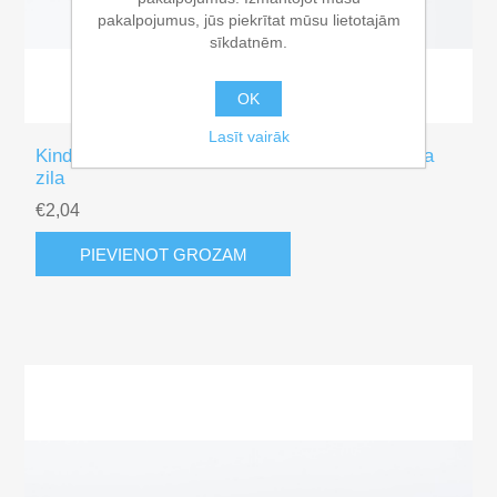
pakalpojumus, jūs piekrītat mūsu lietotajām
sīkdatnēm.
OK
Lasīt vairāk
Kinder and Kids Vārdu vilciena vagonē, Arktiska
zila
€2,04
PIEVIENOT GROZAM