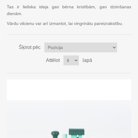
Mojo Dzīvnieki
Tas ir lieliska ideja gan bērna kristībām, gan dzimšanas
dienām.
Aktivitātes Rotaļlietas bērniem, 0-3 gadi
Vārdu vilcienu var arī izmantot, lai vingrinātu pareizrakstību.
Lācīši un mīkstās rotaļlietas
Šķirot pēc
Dažādi
Attēlot
lapā
Leļļu mājas, lauku sēta, aksesuāri
Lelles un piederumi
Bērnu grāmatas
Dāvanu karte