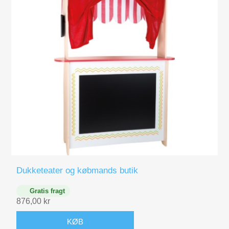
Figurer
Kuglebaner Trix Track
Biler, Tog, skibe
Legemad / køkken
Leg og lær
Musikinstrumenter
Dukketeater og købmands butik
Puslespil i træ til børn
Gratis fragt
876,00 kr
Spil
KØB