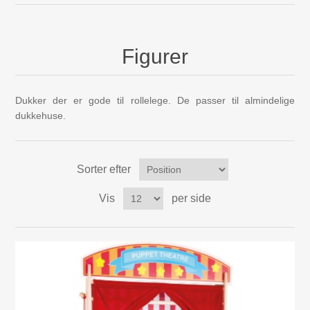
Mojo Dyr
Figurer
Aktivitets Legetøj til børn, 0-3 år
Bamser og tøjdyr
Dukker der er gode til rollelege. De passer til almindelige
dukkehuse.
Diverse
Dukkehuse, bondegård, tilbehør
Sorter efter
Vis
per side
Dukker og tilbehør
Børnebøger
Gavekort