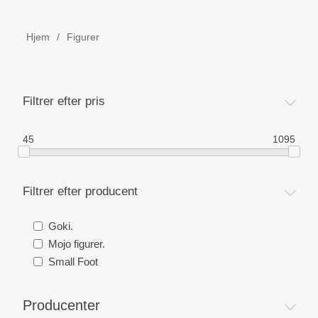
Børne udstyr
Hjem
/
Figurer
Weekend senge, kravlegård
Navnetog i træ.
Filtrer efter pris
MOJO - Nøgleringe
45
1095
Bog - Kira fejrer jul i Danmark
Filtrer efter producent
Værktøj i træ
Goki.
Mojo figurer.
Dåbsgave - Barselsgave
Small Foot
Børnesenge
Producenter