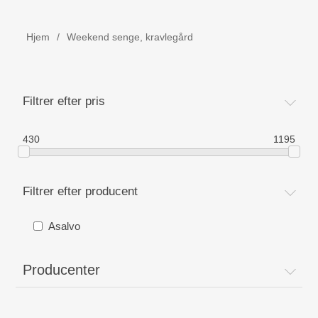
Børne udstyr
Hjem
/
Weekend senge, kravlegård
Weekend senge, kravlegård
Navnetog i træ.
Filtrer efter pris
MOJO - Nøgleringe
430
1195
Bog - Kira fejrer jul i Danmark
Filtrer efter producent
Værktøj i træ
Asalvo
Dåbsgave - Barselsgave
Producenter
Børnesenge