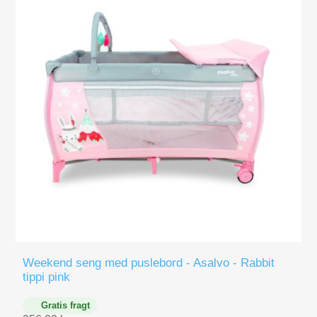
Figurer
Kuglebaner Trix Track
Biler, Tog, skibe
Legemad / køkken
Leg og lær
Musikinstrumenter
Puslespil i træ til børn
Weekend seng med puslebord - Asalvo - Rabbit
tippi pink
Spil
Gratis fragt