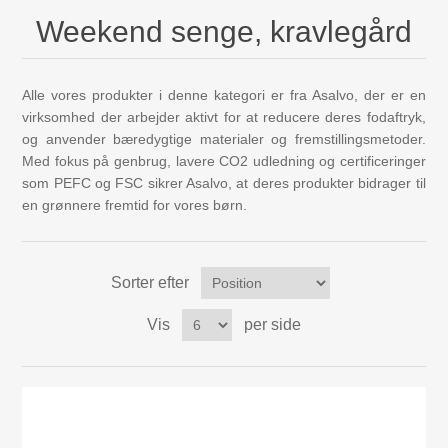
Mojo Dyr
Weekend senge, kravlegård
Aktivitets Legetøj til børn, 0-3 år
Alle vores produkter i denne kategori er fra Asalvo, der er en
virksomhed der arbejder aktivt for at reducere deres fodaftryk,
Bamser og tøjdyr
og anvender bæredygtige materialer og fremstillingsmetoder.
Med fokus på genbrug, lavere CO2 udledning og certificeringer
som PEFC og FSC sikrer Asalvo, at deres produkter bidrager til
Diverse
en grønnere fremtid for vores børn.
Dukkehuse, bondegård, tilbehør
Sorter efter
Dukker og tilbehør
Vis
per side
Børnebøger
Gavekort