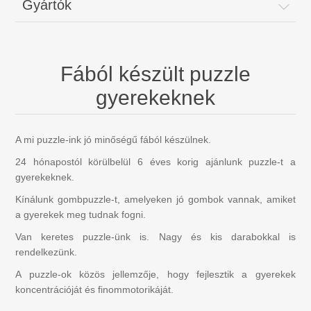
Gyártók
Mojo Állatok
Aktivitási Játékok Gyerekeknek, 0-3 Év
Fából készült puzzle
Mackók és plüssállatok
gyerekeknek
Diverse
A mi puzzle-ink jó minőségű fából készülnek.
24 hónapostól körülbelül 6 éves korig ajánlunk puzzle-t a
Bábházak, parasztgazdaság, kiegészítők
gyerekeknek.
Kínálunk gombpuzzle-t, amelyeken jó gombok vannak, amiket
Bábok és kiegészítők
a gyerekek meg tudnak fogni.
Van keretes puzzle-ünk is. Nagy és kis darabokkal is
Gyermekkönyvek
rendelkezünk.
A puzzle-ok közös jellemzője, hogy fejlesztik a gyerekek
Ajándékutalvány
koncentrációját és finommotorikáját.