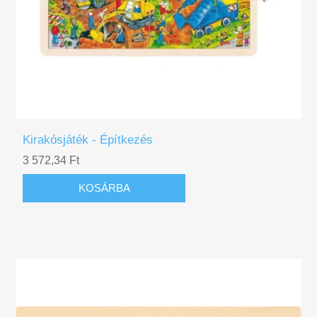
Kirakósjáték - Építkezés
3 572,34 Ft
KOSÁRBA