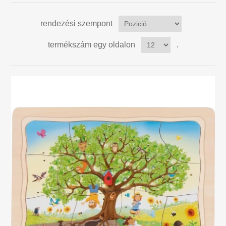
Figurák
rendezési szempont
Golyós pályák Trix Track
termékszám egy oldalon
.
Autók, vonatok, hajók
Játékétel / konyha
Játék és tanulás
Zenei hangszerek
Fából készült puzzle gyerekeknek
Játék