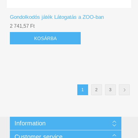
Gondolkodós játék Látogatás a ZOO-ban
2 741,57 Ft
KOSÁRBA
1
2
3
Information
Ügyfél- és Adatvédelmi Szabályzat
Customer service