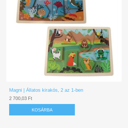
Magni | Állatos kirakós, 2 az 1-ben
2 700,03 Ft
KOSÁRBA