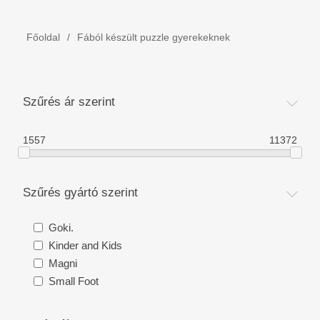
Gyermek felszerelés
Főoldal
/
Fából készült puzzle gyerekeknek
Hétvégi ágyak/ Utazó ágyak. Játékkerítés
Névvonat fából.
Szűrés ár szerint
MOJO - Kulcstartók
1557
11372
Könyv - Kira ünnepli a karácsonyt Dániában
Szűrés gyártó szerint
Fafaragó szerszámok
Goki.
Kinder and Kids
Bérmálási Ajándék - Szülési Ajándék
Magni
Small Foot
Gyerekágyak