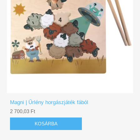
Magni | Űrlény horgászjáték fából
2 700,03 Ft
KOSÁRBA