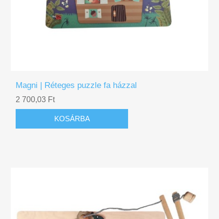
Magni | Réteges puzzle fa házzal
2 700,03 Ft
KOSÁRBA