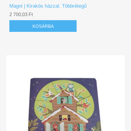
Magni | Kirakós házzal. Többrétegű
2 700,03 Ft
KOSÁRBA