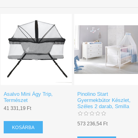
Asalvo Mini Ágy Trip,
Pinolino Start
Természet
Gyermekbútor Készlet,
Széles 2 darab, Smilla
41 331,19 Ft
573 236,54 Ft
KOSÁRBA