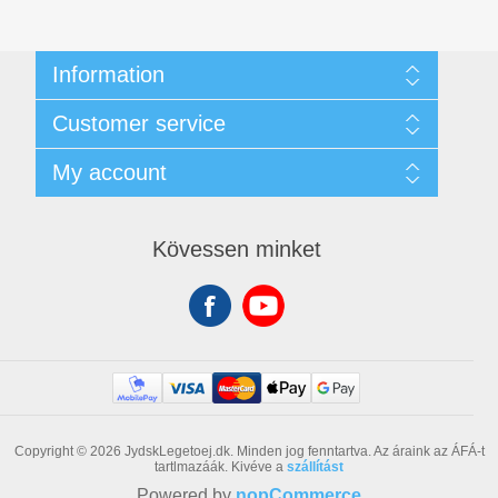
Information
Ügyfél- és Adatvédelmi Szabályzat
Customer service
Üzleti feltételek
Rólunk
Search
My account
Contact us
Recently viewed products
New products
My account
Orders
Kövessen minket
Addresses
Shopping cart
Copyright © 2026 JydskLegetoej.dk. Minden jog fenntartva.
Az áraink az ÁFÁ-t
tartlmazáák. Kivéve a
szállítást
Powered by
nopCommerce