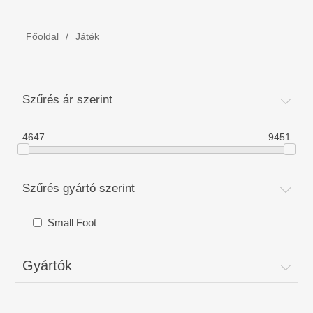
Gyermek felszerelés
Főoldal
/
Játék
Hétvégi ágyak/ Utazó ágyak. Játékkerítés
Névvonat fából.
Szűrés ár szerint
MOJO - Kulcstartók
4647
9451
Könyv - Kira ünnepli a karácsonyt Dániában
Szűrés gyártó szerint
Fafaragó szerszámok
Small Foot
Bérmálási Ajándék - Szülési Ajándék
Gyártók
Gyerekágyak