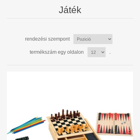
Mojo Állatok
Játék
Aktivitási Játékok Gyerekeknek, 0-3 Év
rendezési szempont
Mackók és plüssállatok
termékszám egy oldalon
.
Diverse
Bábházak, parasztgazdaság, kiegészítők
Bábok és kiegészítők
Gyermekkönyvek
Ajándékutalvány